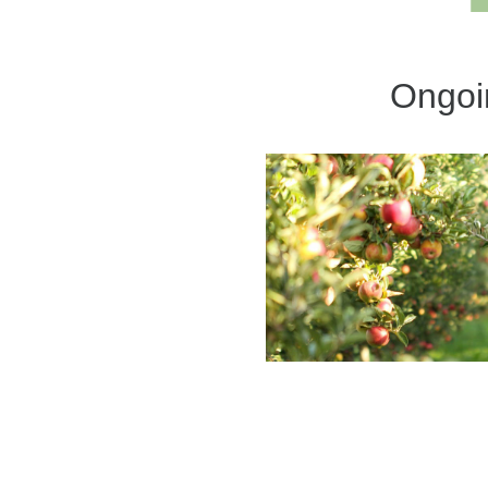
Ongoi
List of food quali