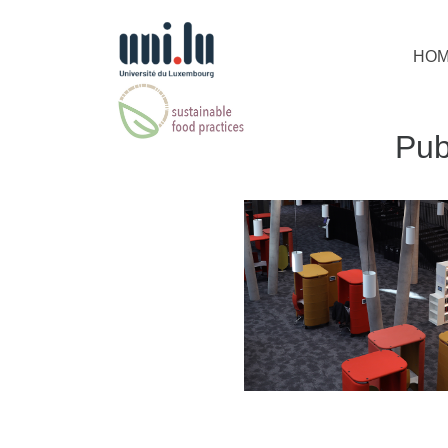
HO
Pub