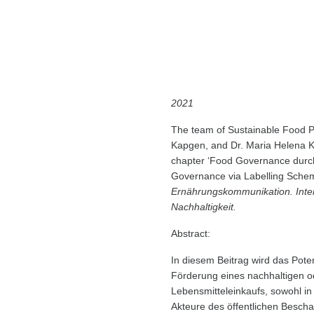
Food Governance
Qualitätszertifizi
2021
The team of Sustainable Food Pr
Kapgen, and Dr. Maria Helena K
chapter ‘Food Governance durch 
Governance via Labelling Sche
Ernährungskommunikation. Inter
Nachhaltigkeit.
Abstract:
In diesem Beitrag wird das Poten
Förderung eines nachhaltigen od
Lebensmitteleinkaufs, sowohl i
Akteure des öffentlichen Beschaf