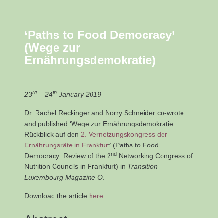
‘Paths to Food Democracy’
(Wege zur
Ernährungsdemokratie)
rd
th
23
– 24
January 2019
Dr. Rachel Reckinger and Norry Schneider co-wrote
and published ‘Wege zur Ernährungsdemokratie.
Rückblick auf den
2. Vernetzungskongress der
Ernährungsräte in Frankfur
t’ (Paths to Food
nd
Democracy: Review of the 2
Networking Congress of
Nutrition Councils in Frankfurt) in
Transition
Luxembourg Magazine Ö
.
Download the article
here