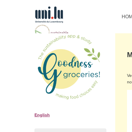
HO
M
Ve
no
English